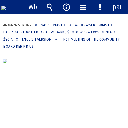
Włącz
pane
powiadomienia
Wyszukiwarka
Narzędzia
Menu
Menu
główne
szczegółow
MAPA STRONY
NASZE MIASTO
WŁOCŁAWEK – MIASTO
DOBREGO KLIMATU DLA GOSPODARKI, ŚRODOWISKA I WYGODNEGO
ŻYCIA
ENGLISH VERSION
FIRST MEETING OF THE COMMUNITY
BOARD BEHIND US