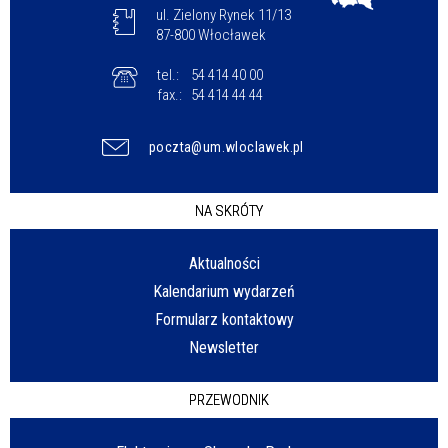
ul. Zielony Rynek 11/13
87-800 Włocławek
tel.:
54 414 40 00
fax.:
54 414 44 44
poczta@um.wloclawek.pl
NA SKRÓTY
Aktualności
Kalendarium wydarzeń
Formularz kontaktowy
Newsletter
PRZEWODNIK