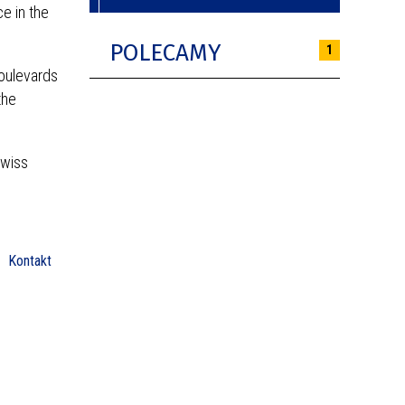
e in the
POLECAMY
1
boulevards
the
Swiss
Kontakt