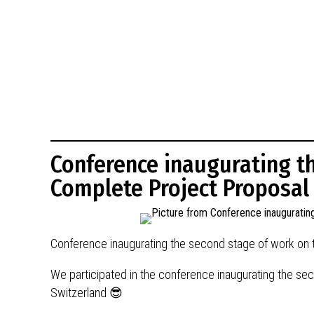
BUDYNKÓW
RADA MIASTA WŁOCŁAWEK
ENERGIA I MOBILNOŚĆ
JAKOŚĆ POWIETRZA WE WŁOCŁAWKU
WYKAZ KONTAKTÓW URZĘDU MIASTA
WŁOCŁAWEK
2026 ROKIEM TADEUSZA REICHSTEINA
WE WŁOCŁAWKU
Conference inaugurating t
Complete Project Proposal
Conference inaugurating the second stage of work on 
We participated in the conference inaugurating the sec
Switzerland 😎