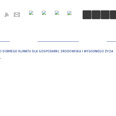
OŚCI
DLA MIESZKAŃCÓW
DLA
O DOBREGO KLIMATU DLA GOSPODARKI, ŚRODOWISKA I WYGODNEGO ŻYCIA
L