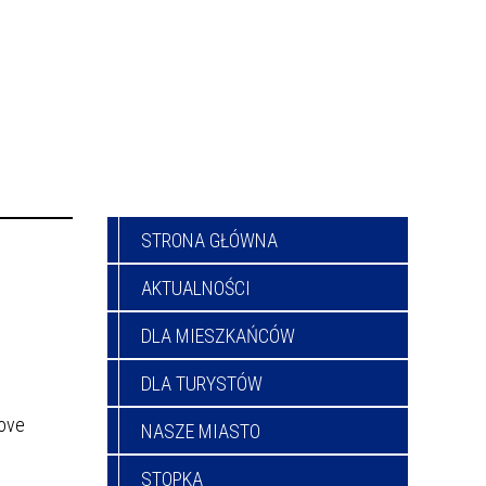
STRONA GŁÓWNA
AKTUALNOŚCI
DLA MIESZKAŃCÓW
DLA TURYSTÓW
love
NASZE MIASTO
STOPKA