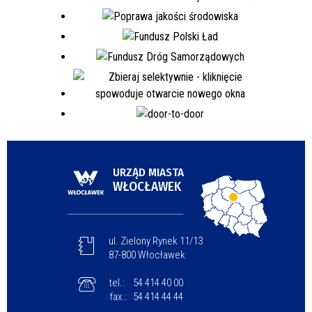
URZĄD MIASTA
WŁOCŁAWEK
ul. Zielony Rynek 11/13
87-800 Włocławek
tel.:
54 414 40 00
fax.:
54 414 44 44