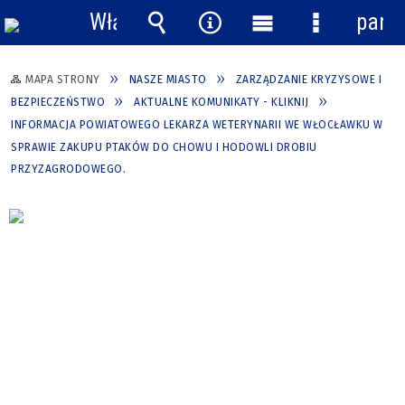
Włącz
pane
powiadomienia
Wyszukiwarka
Narzędzia
Menu
Menu
główne
szczegółow
MAPA STRONY
NASZE MIASTO
ZARZĄDZANIE KRYZYSOWE I
BEZPIECZEŃSTWO
AKTUALNE KOMUNIKATY - KLIKNIJ
INFORMACJA POWIATOWEGO LEKARZA WETERYNARII WE WŁOCŁAWKU W
SPRAWIE ZAKUPU PTAKÓW DO CHOWU I HODOWLI DROBIU
PRZYZAGRODOWEGO.