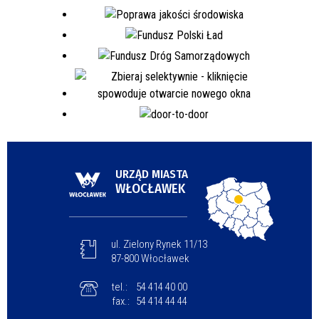
URZĄD MIASTA
WŁOCŁAWEK
ul. Zielony Rynek 11/13
87-800 Włocławek
tel.:
54 414 40 00
fax.:
54 414 44 44