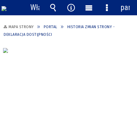
Włącz
pane
powiadomienia
Wyszukiwarka
Narzędzia
Menu
Menu
główne
szczegółow
MAPA STRONY
PORTAL
HISTORIA ZMIAN STRONY -
DEKLARACJA DOSTĘPNOŚCI