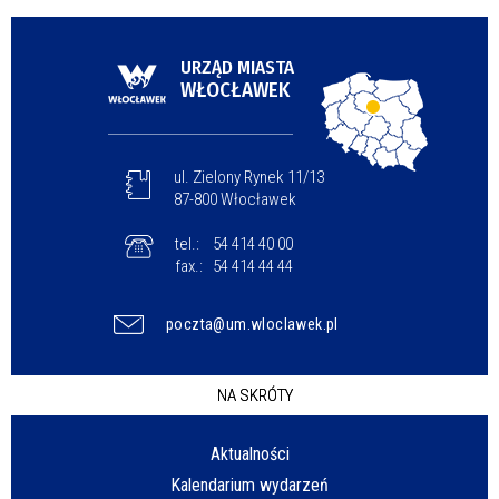
URZĄD MIASTA
WŁOCŁAWEK
ul. Zielony Rynek 11/13
87-800 Włocławek
tel.:
54 414 40 00
fax.:
54 414 44 44
poczta@um.wloclawek.pl
NA SKRÓTY
Aktualności
Kalendarium wydarzeń