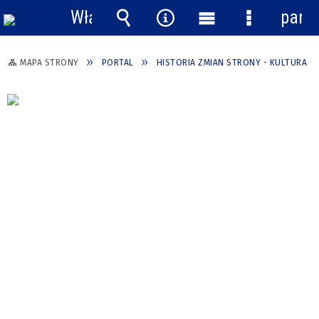
Włącz
pane
powiadomienia
Wyszukiwarka
Narzędzia
Menu
Menu
główne
szczegółow
MAPA STRONY
PORTAL
HISTORIA ZMIAN STRONY - KULTURA