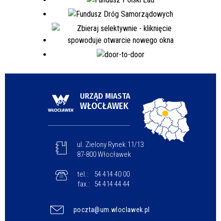
URZĄD MIASTA
WŁOCŁAWEK
ul. Zielony Rynek 11/13
87-800 Włocławek
tel.:
54 414 40 00
fax.:
54 414 44 44
poczta@um.wloclawek.pl