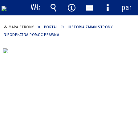
Włącz
pane
powiadomienia
Wyszukiwarka
Narzędzia
Menu
Menu
główne
szczegółow
MAPA STRONY
PORTAL
HISTORIA ZMIAN STRONY -
NIEODPŁATNA POMOC PRAWNA