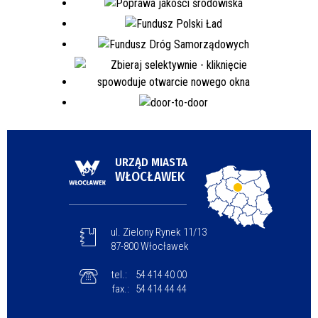
URZĄD MIASTA
WŁOCŁAWEK
ul. Zielony Rynek 11/13
87-800 Włocławek
tel.:
54 414 40 00
fax.:
54 414 44 44