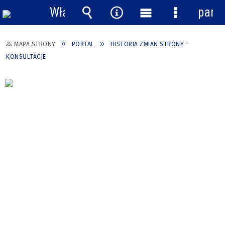
Włącz
pane
powiadomienia
Wyszukiwarka
Narzędzia
Menu
Menu
główne
szczegółow
MAPA STRONY
PORTAL
HISTORIA ZMIAN STRONY -
KONSULTACJE