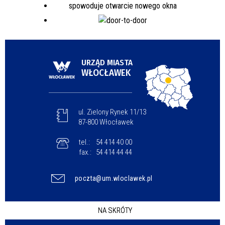
URZĄD MIASTA
WŁOCŁAWEK
ul. Zielony Rynek 11/13
87-800 Włocławek
tel.:
54 414 40 00
fax.:
54 414 44 44
poczta@um.wloclawek.pl
NA SKRÓTY