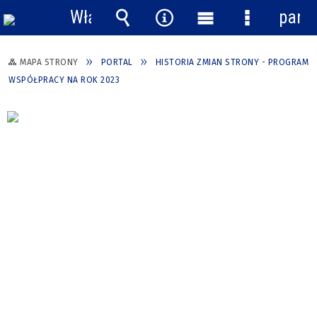
Włącz
pane
powiadomienia
Wyszukiwarka
Narzędzia
Menu
Menu
główne
szczegółow
MAPA STRONY
PORTAL
HISTORIA ZMIAN STRONY - PROGRAM
WSPÓŁPRACY NA ROK 2023