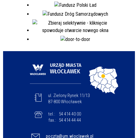
URZĄD MIASTA
WŁOCŁAWEK
ul. Zielony Rynek 11/13
87-800 Włocławek
tel.:
54 414 40 00
fax.:
54 414 44 44
poczta@um.wloclawek.pl