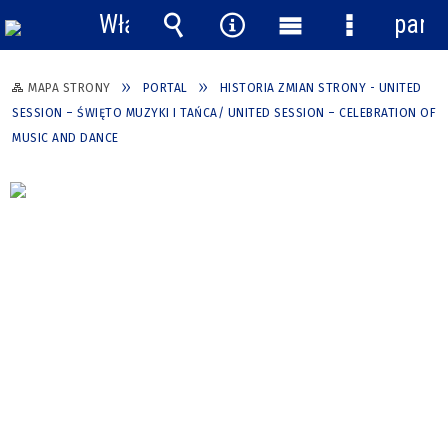
Włącz
pane
powiadomienia
Wyszukiwarka
Narzędzia
Menu
Menu
główne
szczegółow
MAPA STRONY
PORTAL
HISTORIA ZMIAN STRONY - UNITED
SESSION – ŚWIĘTO MUZYKI I TAŃCA/ UNITED SESSION – CELEBRATION OF
MUSIC AND DANCE