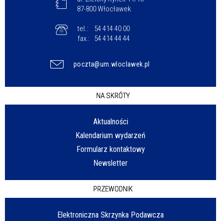
87-800 Włocławek
tel.:
54 414 40 00
fax.:
54 414 44 44
poczta@um.wloclawek.pl
NA SKRÓTY
Aktualności
Kalendarium wydarzeń
Formularz kontaktowy
Newsletter
PRZEWODNIK
Elektroniczna Skrzynka Podawcza