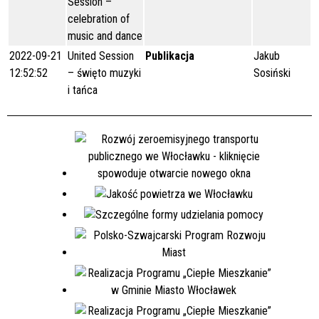
Session –
celebration of
music and dance
2022-09-21
United Session
Publikacja
Jakub
12:52:52
– święto muzyki
Sosiński
i tańca