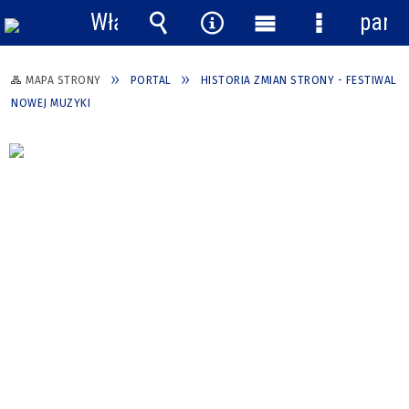
Włącz
pane
powiadomienia
Wyszukiwarka
Narzędzia
Menu
Menu
główne
szczegółow
MAPA STRONY
PORTAL
HISTORIA ZMIAN STRONY - FESTIWAL
NOWEJ MUZYKI