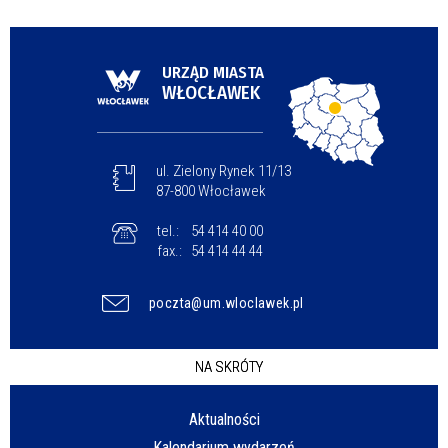
URZĄD MIASTA
WŁOCŁAWEK
ul. Zielony Rynek 11/13
87-800 Włocławek
tel.:
54 414 40 00
fax.:
54 414 44 44
poczta@um.wloclawek.pl
NA SKRÓTY
Aktualności
Kalendarium wydarzeń