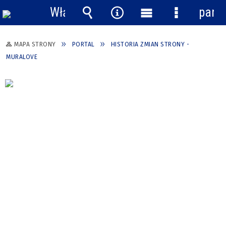
Włącz
pane
powiadomienia
Wyszukiwarka
Narzędzia
Menu
Menu
główne
szczegółow
MAPA STRONY
PORTAL
HISTORIA ZMIAN STRONY -
MURALOVE