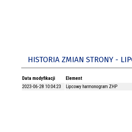
BUDYNKÓW
RADA MIASTA WŁOCŁAWEK
ENERGIA I MOBILNOŚĆ
JAKOŚĆ POWIETRZA WE WŁOCŁAWKU
WYKAZ KONTAKTÓW URZĘDU MIASTA
WŁOCŁAWEK
2026 ROKIEM TADEUSZA REICHSTEINA
HISTORIA ZMIAN STRONY - 
WE WŁOCŁAWKU
Data modyfikacji
Element
2023-06-28 10:04:23
Lipcowy harmonogram ZHP