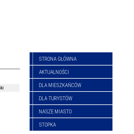
STRONA GŁÓWNA
AKTUALNOŚCI
DLA MIESZKAŃCÓW
ki
DLA TURYSTÓW
NASZE MIASTO
STOPKA