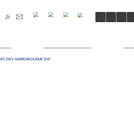
OŚCI
DLA MIESZKAŃCÓW
DLA
 LIPCOWY HARMONOGRAM ZHP