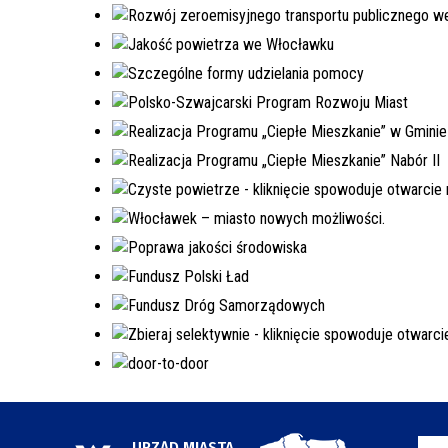
URZĄD MIASTA