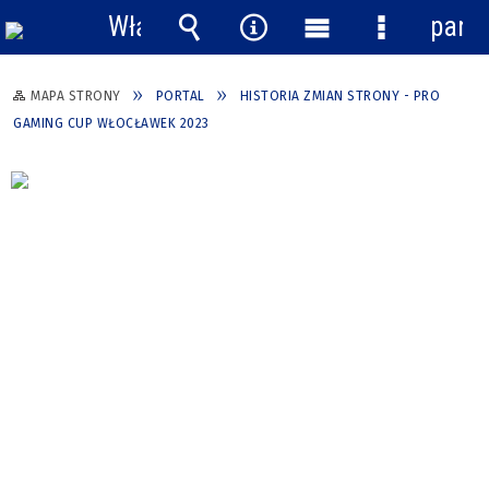
Włącz
pane
powiadomienia
Wyszukiwarka
Narzędzia
Menu
Menu
główne
szczegółow
MAPA STRONY
PORTAL
HISTORIA ZMIAN STRONY - PRO
GAMING CUP WŁOCŁAWEK 2023