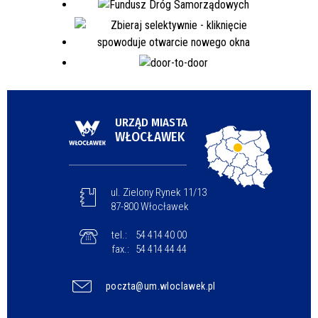
URZĄD MIASTA
WŁOCŁAWEK
ul. Zielony Rynek 11/13
87-800 Włocławek
tel.:
54 414 40 00
fax.:
54 414 44 44
poczta@um.wloclawek.pl