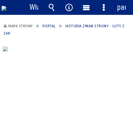
Włącz
pane
powiadomienia
Wyszukiwarka
Narzędzia
Menu
Menu
główne
szczegółow
MAPA STRONY
PORTAL
HISTORIA ZMIAN STRONY - LUTY Z
ZHP