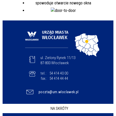
URZĄD MIASTA
WŁOCŁAWEK
ul. Zielony Rynek 11/13
87-800 Włocławek
tel.:
54 414 40 00
fax.:
54 414 44 44
poczta@um.wloclawek.pl
NA SKRÓTY