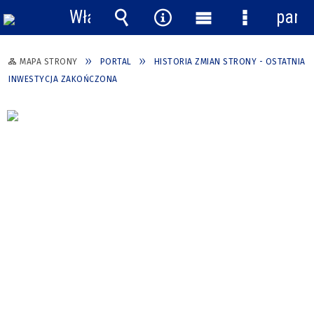
Włącz
pane
powiadomienia
Wyszukiwarka
Narzędzia
Menu
Menu
główne
szczegółow
MAPA STRONY
PORTAL
HISTORIA ZMIAN STRONY - OSTATNIA
INWESTYCJA ZAKOŃCZONA