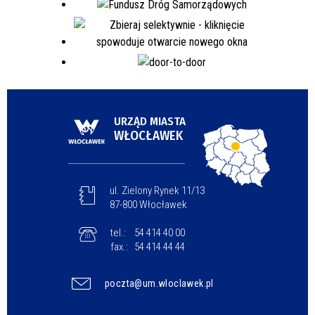
URZĄD MIASTA
WŁOCŁAWEK
ul. Zielony Rynek 11/13
87-800 Włocławek
tel.:
54 414 40 00
fax.:
54 414 44 44
poczta@um.wloclawek.pl