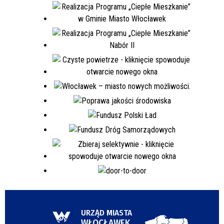
URZĄD MIASTA
WŁOCŁAWEK