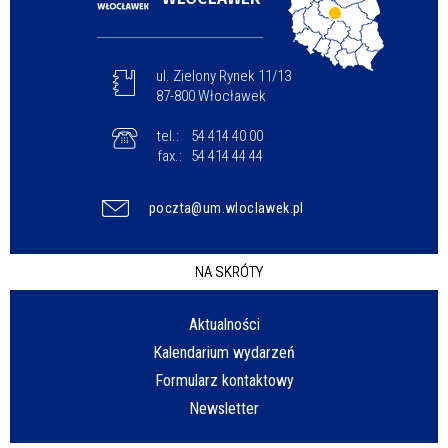
ul. Zielony Rynek 11/13
87-800 Włocławek
tel.:
54 414 40 00
fax.:
54 414 44 44
poczta@um.wloclawek.pl
NA SKRÓTY
Aktualności
Kalendarium wydarzeń
Formularz kontaktowy
Newsletter