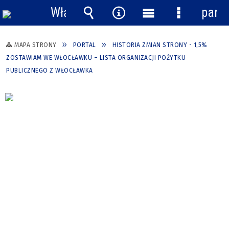
Włącz
pane
powiadomienia
Wyszukiwarka
Narzędzia
Menu
Menu
główne
szczegółow
MAPA STRONY
PORTAL
HISTORIA ZMIAN STRONY - 1,5%
ZOSTAWIAM WE WŁOCŁAWKU – LISTA ORGANIZACJI POŻYTKU
PUBLICZNEGO Z WŁOCŁAWKA