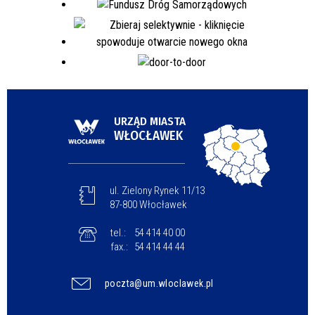
URZĄD MIASTA
WŁOCŁAWEK
ul. Zielony Rynek 11/13
87-800 Włocławek
tel.:
54 414 40 00
fax.:
54 414 44 44
poczta@um.wloclawek.pl