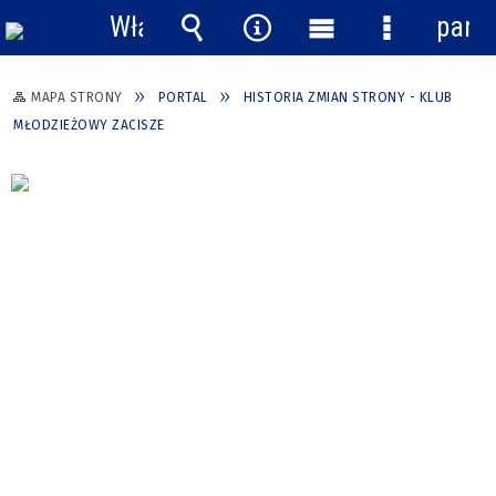
Włącz
pane
powiadomienia
Wyszukiwarka
Narzędzia
Menu
Menu
główne
szczegółow
MAPA STRONY
PORTAL
HISTORIA ZMIAN STRONY - KLUB
MŁODZIEŻOWY ZACISZE