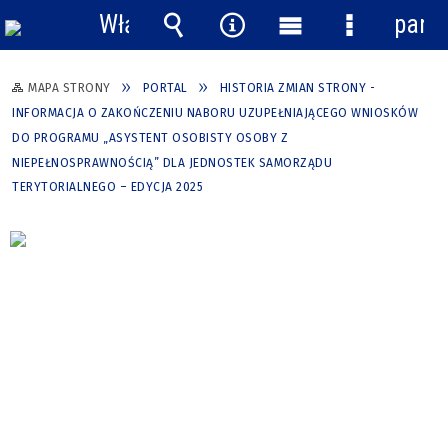
Włącz
pane
powiadomienia
Wyszukiwarka
Narzędzia
Menu
Menu
główne
szczegółow
MAPA STRONY
PORTAL
HISTORIA ZMIAN STRONY -
INFORMACJA O ZAKOŃCZENIU NABORU UZUPEŁNIAJĄCEGO WNIOSKÓW
DO PROGRAMU „ASYSTENT OSOBISTY OSOBY Z
NIEPEŁNOSPRAWNOŚCIĄ” DLA JEDNOSTEK SAMORZĄDU
TERYTORIALNEGO – EDYCJA 2025