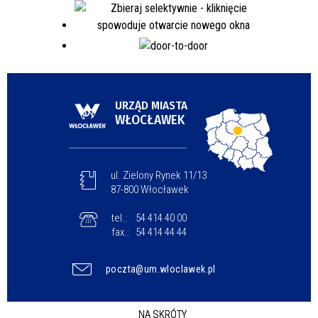
URZĄD MIASTA
WŁOCŁAWEK
ul. Zielony Rynek 11/13
87-800 Włocławek
tel.:
54 414 40 00
fax.:
54 414 44 44
poczta@um.wloclawek.pl
NA SKRÓTY