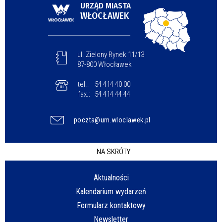
URZĄD MIASTA
WŁOCŁAWEK
ul. Zielony Rynek 11/13
87-800 Włocławek
tel.:
54 414 40 00
fax.:
54 414 44 44
poczta@um.wloclawek.pl
NA SKRÓTY
Aktualności
Kalendarium wydarzeń
Formularz kontaktowy
Newsletter