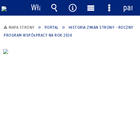
Włącz
pane
powiadomienia
Wyszukiwarka
Narzędzia
Menu
Menu
główne
szczegółow
MAPA STRONY
PORTAL
HISTORIA ZMIAN STRONY - ROCZNY
PROGRAM WSPÓŁPRACY NA ROK 2026