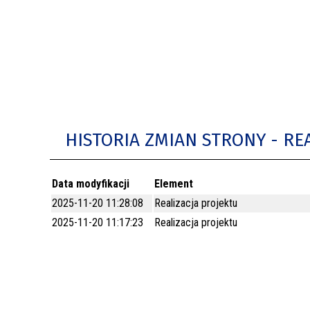
BUDYNKÓW
RADA MIASTA WŁOCŁAWEK
ENERGIA I MOBILNOŚĆ
JAKOŚĆ POWIETRZA WE WŁOCŁAWKU
WYKAZ KONTAKTÓW URZĘDU MIASTA
WŁOCŁAWEK
2026 ROKIEM TADEUSZA REICHSTEINA
HISTORIA ZMIAN STRONY - RE
WE WŁOCŁAWKU
Data modyfikacji
Element
2025-11-20 11:28:08
Realizacja projektu
2025-11-20 11:17:23
Realizacja projektu