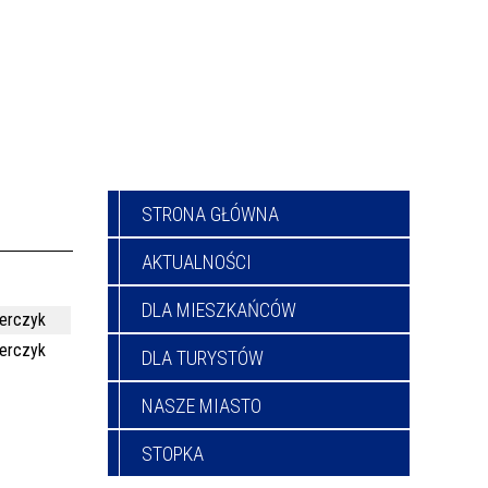
STRONA GŁÓWNA
AKTUALNOŚCI
DLA MIESZKAŃCÓW
ierczyk
ierczyk
DLA TURYSTÓW
NASZE MIASTO
STOPKA