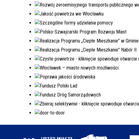
URZĄD MIASTA