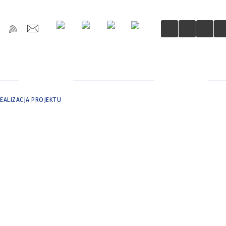
OŚCI
DLA MIESZKAŃCÓW
DLA
REALIZACJA PROJEKTU